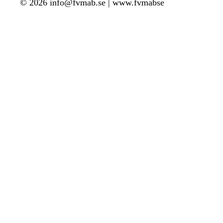
© 2026 info@fvmab.se | www.fvmabse